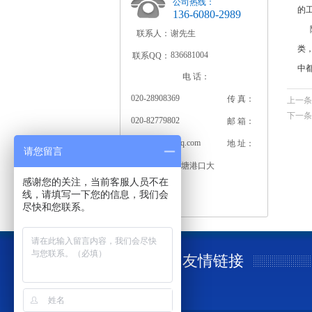
公司热线：
的
136-6080-2989
随
联系人：
谢先生
类
836681004
联系QQ：
中
电 话：
020-28908369
传 真：
上一条
下一条
020-82779802
邮 箱：
836681004@qq.com
地 址：
请您留言
广州市增城新塘港口大
道54号
感谢您的关注，当前客服人员不在
线，请填写一下您的信息，我们会
尽快和您联系。
友情链接