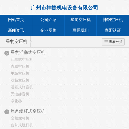
广州市神捷机电设备有限公司
网站首页
公司介绍
星豹空压机
神钢空压机
新闻资讯
企业图集
联系我们
商盟认证
星豹空压机
查看分类
星豹活塞式空压机
活塞式空压机
直联空压机
单级空压机
双极空压机
活塞式静音机
无油静音机
净化器
星豹螺杆式空压机
变频螺杆机
皮带式螺杆机